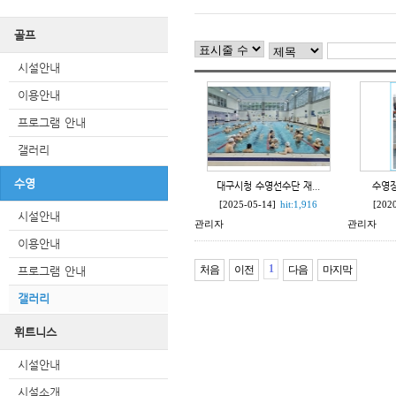
사우나
골프
시설
이용
시설안내
강사소
이용안내
프로그램 안내
갤러리
수영
대구시청 수영선수단 재...
수영장
[2025-05-14]
hit:1,916
[202
시설안내
관리자
관리자
이용안내
1
처음
이전
다음
마지막
프로그램 안내
갤러리
휘트니스
시설안내
시설소개