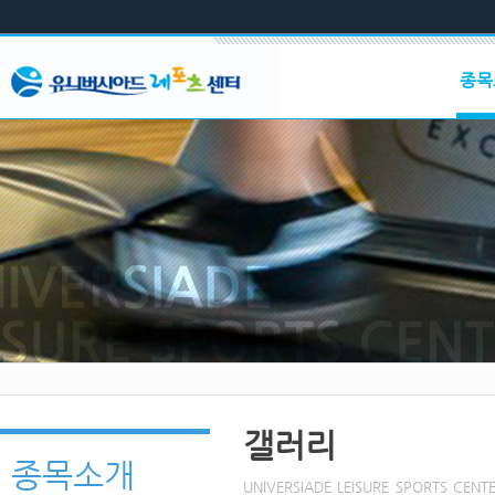
메뉴 건너뛰기
본문영역 바로가기
유니버시아드 레포츠 센터
종목
주메뉴 바로가기
상단메뉴 바로가기
골프
부메뉴 바로가기
시설
하단영역 바로가기
이용
프로
갤러
수영
시설
이용
프로
갤러
휘트니
시설
시설
갤러리
이용
종목소개
프로
UNIVERSIADE LEISURE SPORTS
갤러