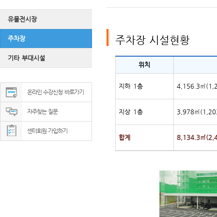
사우나
유물전시장
시설
이용
주차장 시설현황
주차장
강사소
기타 부대시설
위치
지하 1층
4,156.3㎥(1,
온라인 수강신청 바로가기
자주찾는 질문
지상 1층
3,978㎡(1,2
센터회원 가입하기
합계
8,134.3㎡(2,