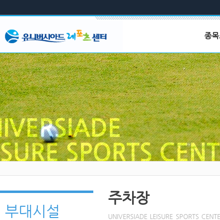
메뉴 건너뛰기
본문영역 바로가기
유니버시아드 레포츠 센터
종목
주메뉴 바로가기
상단메뉴 바로가기
골프
부메뉴 바로가기
시설
하단영역 바로가기
이용
프로
갤러
수영
시설
이용
프로
갤러
휘트니
시설
시설
주차장
이용
부대시설
프로
UNIVERSIADE LEISURE SPORTS
갤러